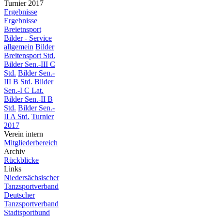
Turnier 2017
Ergebnisse
Ergebnisse
Breietnsport
Bilder - Service
allgemein
Bilder
Breitensport Std.
Bilder Sen.-III C
Std.
Bilder Sen.-
III B Std.
Bilder
Sen.-I C Lat.
Bilder Sen.-II B
Std.
Bilder Sen.-
II A Std.
Turnier
2017
Verein intern
Mitgliederbereich
Archiv
Rückblicke
Links
Niedersächsischer
Tanzsportverband
Deutscher
Tanzsportverband
Stadtsportbund